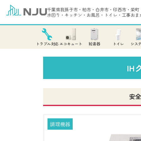
千葉県我孫子市・柏市・白井市・印西市・栄町
水回り・キッチン・お風呂・トイレ・工事おま
トラブル対応
エコキュート
給湯器
トイレ
シス
I
安全
調理機器