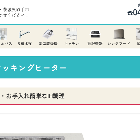
・茨城県取手市
かせください！
テムバス
各種水栓
浴室乾燥機
キッチン
調理機器
レンジフード
Hクッキングヒーター
・お手入れ簡単なIH調理