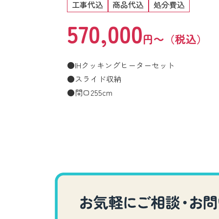
工事代込
商品代込
処分費込
570,000
円～（税込）
●IHクッキングヒーターセット
●スライド収納
●間口255cm