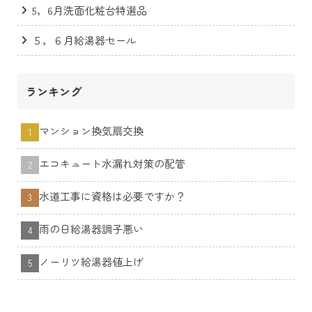
5，6月洗面化粧台特選品
５，６月給湯器セール
ランキング
マンション換気扇交換
エコキュート水漏れ対策の配管
水道工事に資格は必要ですか？
トップページ
トラブル関係
キッチン
トイレ
雨の日給湯器調子悪い
エコキュート・給湯器
浴室・洗面所
ノーリツ給湯器値上げ
その他
会社概要
04-7188-1310