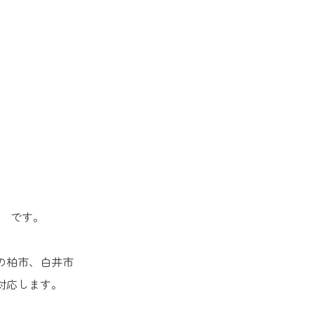
 です。
の柏市、白井市
対応します。