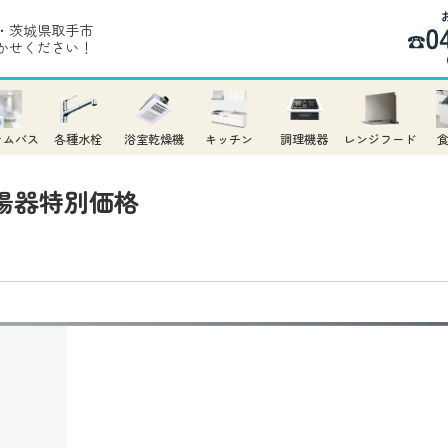
・茨城県取手市
かせください！
テムバス
各種水栓
浴室乾燥機
キッチン
調理機器
レンジフード
湯器特別価格